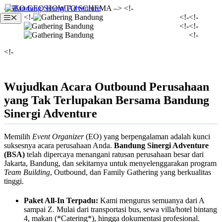
Langsung
– SEO GEO HOWTO SCHEMA –> <!-
ke
<!-
<!-<!-
Menu
isi
<!-<!-
<!-
<!-
Wujudkan Acara Outbound Perusahaan
yang Tak Terlupakan Bersama Bandung
Sinergi Adventure
Memilih
Event Organizer
(EO) yang berpengalaman adalah kunci
suksesnya acara perusahaan Anda.
Bandung Sinergi Adventure
(BSA)
telah dipercaya menangani ratusan perusahaan besar dari
Jakarta, Bandung, dan sekitarnya untuk menyelenggarakan program
Team Building
, Outbound, dan Family Gathering yang berkualitas
tinggi.
Paket All-In Terpadu:
Kami mengurus semuanya dari A
sampai Z. Mulai dari transportasi bus, sewa villa/hotel bintang
4, makan (*Catering*), hingga dokumentasi profesional.