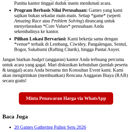
Panitia kantor tinggal duduk manis menikmati acara.
Program Berbasis Nilai Perusahaan:
Games yang kami
sajikan bukan sekadar main-main. Setiap *game* (seperti
Amazing Race
atau
Problem Solving
) dirancang untuk
menyelaraskan *Core Values* perusahaan Anda
sekembalinya ke kantor.
Pilihan Lokasi Bervariasi:
Kami bekerja sama dengan
*venue* terbaik di Lembang, Ciwidey, Pangalengan, Sentul,
Bogor, Sukabumi (Rafting Citarik), hingga Pantai Anyer.
Jangan biarkan
budget
(anggaran) kantor Anda terbuang percuma
untuk acara yang gagal. Mari diskusikan kebutuhan (jumlah peserta
& tanggal) acara Anda bersama tim Konsultan Event kami. Kami
akan mengirimkan (membuatkan) Rencana Anggaran Biaya (RAB)
secara gratis!
Minta Penawaran Harga via WhatsApp
Baca Juga
20 Games Gathering Paling Seru 2026