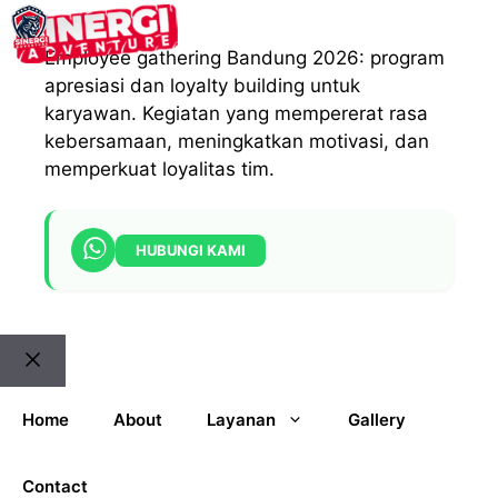
Langsung
Menu
ke
Employee gathering Bandung 2026: program
isi
apresiasi dan loyalty building untuk
karyawan. Kegiatan yang mempererat rasa
kebersamaan, meningkatkan motivasi, dan
memperkuat loyalitas tim.
HUBUNGI KAMI
Close
Home
About
Layanan
Gallery
Contact