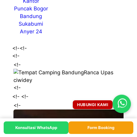
<!-
<!-
<!-
<!-
<!-
<!-
<!-
HUBUNGI KAMI
<!-
Konsultasi WhatsApp
Form Booking