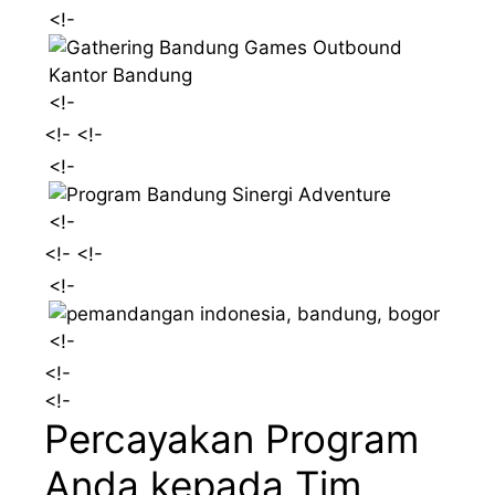
<!-
<!-
<!-
<!-
<!-
<!-
<!-
<!-
<!-
<!-
<!-
<!-
Percayakan Program
Anda kepada Tim