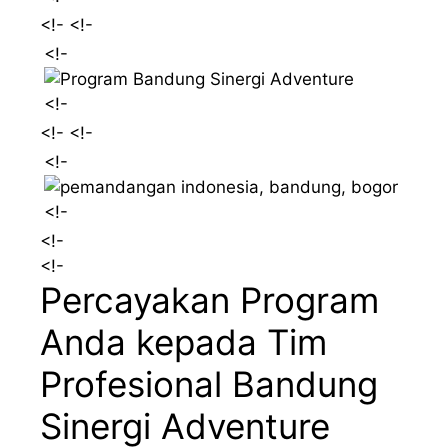
<!-
<!-
<!-
<!-
<!-
<!-
<!-
<!-
<!-
<!-
Percayakan Program
Anda kepada Tim
Profesional Bandung
Sinergi Adventure